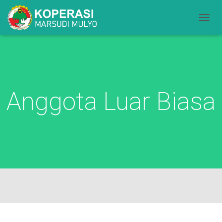
T
O
G
G
L
E
N
Anggota Luar Biasa
A
V
I
G
A
S
I