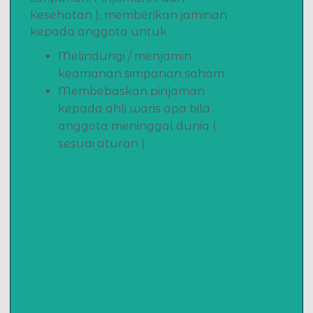
kesehatan ), memberikan jaminan
kepada anggota untuk :
Melindungi / menjamin
keamanan simpanan saham.
Membebaskan pinjaman
kepada ahli waris apa bila
anggota meninggal dunia (
sesuai aturan )