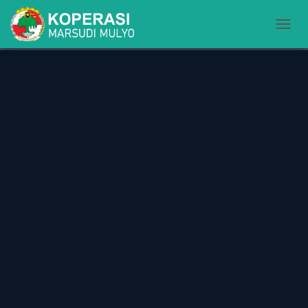
T
O
G
G
L
E
N
A
V
I
G
A
S
I