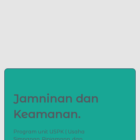
Jamninan dan
Keamanan.
Program unit USPK ( Usaha
Simpanan, Pinjamann, dan