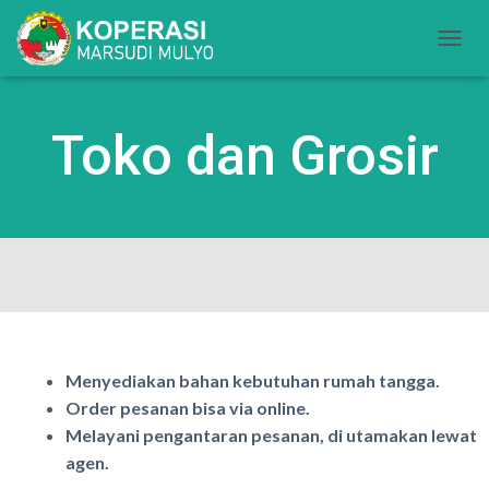
T
O
G
G
Toko dan Grosir
L
E
N
A
V
I
G
A
S
I
Menyediakan bahan kebutuhan rumah tangga.
Order pesanan bisa via online.
Melayani pengantaran pesanan, di utamakan lewat
agen.